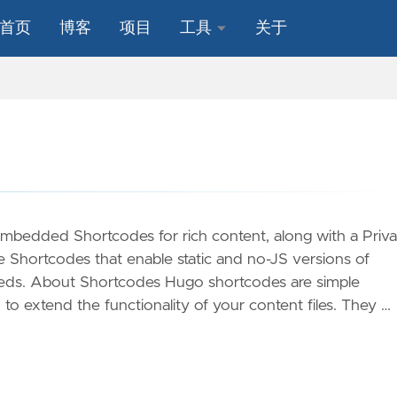
首页
博客
项目
工具
关于
LCD位
图编
辑器
Embedded Shortcodes for rich content, along with a Priv
e Shortcodes that enable static and no-JS versions of
beds. About Shortcodes Hugo shortcodes are simple
 to extend the functionality of your content files. They …