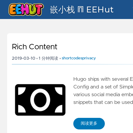
嵌小栈 ⩎ EEHut
Rich Content
shortcodes
privacy
2019-03-10
•
1 分钟阅读
•
Hugo ships with several 
Config and a set of Simpl
various social media em
snippets that can be used
阅读更多