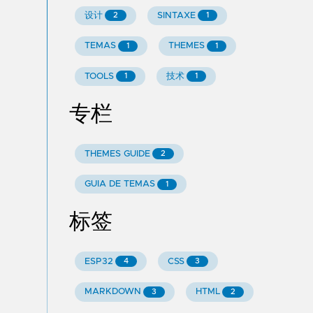
设计
SINTAXE
2
1
TEMAS
THEMES
1
1
TOOLS
技术
1
1
专栏
THEMES GUIDE
2
GUIA DE TEMAS
1
标签
ESP32
CSS
4
3
MARKDOWN
HTML
3
2