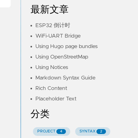
最新文章
ESP32 倒计时
WiFi-UART Bridge
Using Hugo page bundles
Using OpenStreetMap
Using Notices
Markdown Syntax Guide
Rich Content
Placeholder Text
分类
PROJECT
SYNTAX
4
2