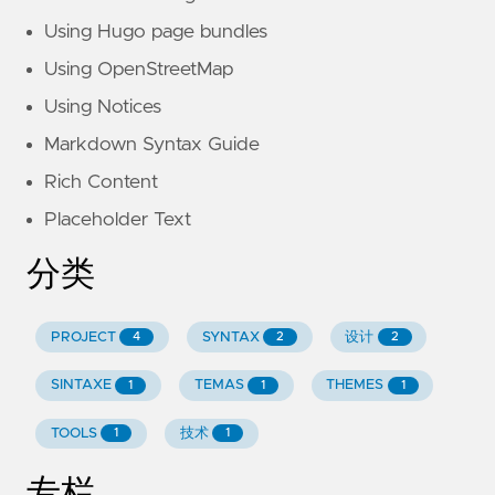
Using Hugo page bundles
Using OpenStreetMap
Using Notices
Markdown Syntax Guide
Rich Content
Placeholder Text
分类
PROJECT
SYNTAX
设计
4
2
2
SINTAXE
TEMAS
THEMES
1
1
1
TOOLS
技术
1
1
专栏