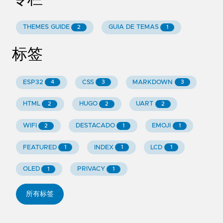
THEMES GUIDE
GUIA DE TEMAS
2
1
标签
ESP32
CSS
MARKDOWN
4
3
3
HTML
HUGO
UART
2
2
2
WIFI
DESTACADO
EMOJI
2
1
1
FEATURED
INDEX
LCD
1
1
1
OLED
PRIVACY
1
1
所有标签