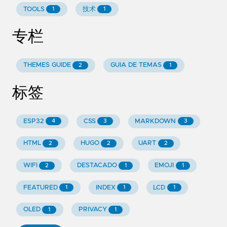
TOOLS
技术
1
1
专栏
THEMES GUIDE
GUIA DE TEMAS
2
1
标签
ESP32
CSS
MARKDOWN
4
3
3
HTML
HUGO
UART
2
2
2
WIFI
DESTACADO
EMOJI
2
1
1
FEATURED
INDEX
LCD
1
1
1
OLED
PRIVACY
1
1