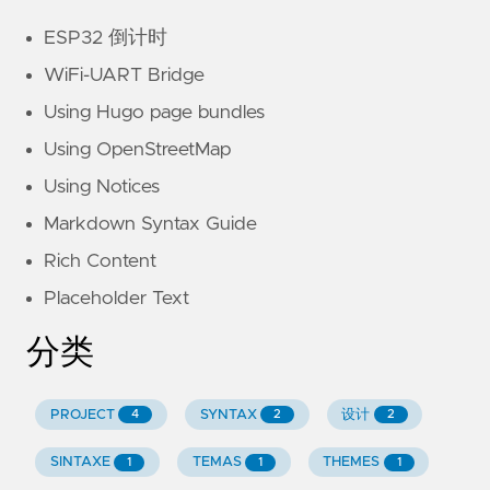
ESP32 倒计时
WiFi-UART Bridge
Using Hugo page bundles
Using OpenStreetMap
Using Notices
Markdown Syntax Guide
Rich Content
Placeholder Text
分类
PROJECT
SYNTAX
设计
4
2
2
SINTAXE
TEMAS
THEMES
1
1
1